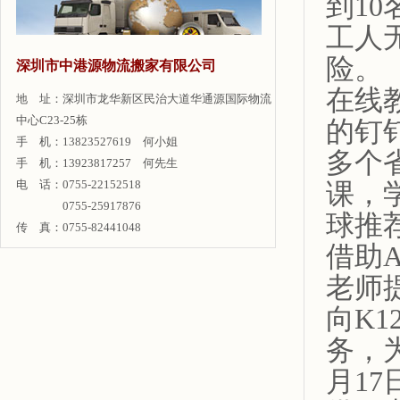
到1
工人
险。
深圳市中港源物流搬家有限公司
在线
地 址：深圳市龙华新区民治大道华通源国际物流
中心C23-25栋
的钉
手 机：13823527619 何小姐
多个省
手 机：13923817257 何先生
电 话：0755-22152518
课，
0755-25917876
球推
传 真：0755-82441048
借助
老师
向K
务，
月1