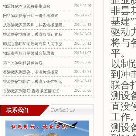
企业
2018-05-29
物流降成本政策将密集出台
非昙
2020-12-27
网络物流搬家开启一键部署模式
基建
2019-05-13
从香港搬家回深圳，从香港搬屋回...
驱动
2017-02-03
香港搬家到青岛，香港搬屋到青岛
将与
2026-06-12
印尼香港用印尼盾与离岸人民币交...
平。
2017-11-02
物流参军打开军民融合新思路
以制
2018-05-26
第三方物流供货被调包
到冲
2020-12-24
香港搬家到嘉兴，中港跨境搬家
2019-05-13
香港搬家到铜仁，香港至铜仁托运
联合
2026-06-06
香港搬家到湛江,香港搬屋至湛江...
测设
直没
联系我们
Contact us
工作
测设